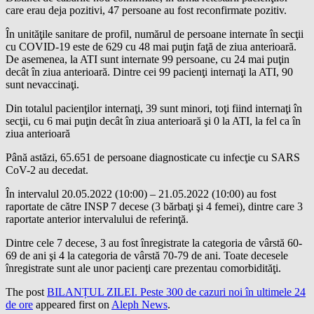
care erau deja pozitivi, 47 persoane au fost reconfirmate pozitiv.
În unităţile sanitare de profil, numărul de persoane internate în secţii
cu COVID-19 este de 629 cu 48 mai puţin faţă de ziua anterioară.
De asemenea, la ATI sunt internate 99 persoane, cu 24 mai puţin
decât în ziua anterioară. Dintre cei 99 pacienţi internaţi la ATI, 90
sunt nevaccinaţi.
Din totalul pacienţilor internaţi, 39 sunt minori, toţi fiind internaţi în
secţii, cu 6 mai puţin decât în ziua anterioară şi 0 la ATI, la fel ca în
ziua anterioară
Până astăzi, 65.651 de persoane diagnosticate cu infecţie cu SARS
CoV-2 au decedat.
În intervalul 20.05.2022 (10:00) – 21.05.2022 (10:00) au fost
raportate de către INSP 7 decese (3 bărbaţi şi 4 femei), dintre care 3
raportate anterior intervalului de referinţă.
Dintre cele 7 decese, 3 au fost înregistrate la categoria de vârstă 60-
69 de ani şi 4 la categoria de vârstă 70-79 de ani. Toate decesele
înregistrate sunt ale unor pacienţi care prezentau comorbidităţi.
The post
BILANȚUL ZILEI. Peste 300 de cazuri noi în ultimele 24
de ore
appeared first on
Aleph News
.