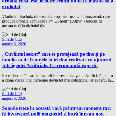
armată rusă, este în stare critică după ce mașina sa a
explodat
Vladimir Tkachuk, directorul companiei ruse Uraldronzavod, care
produce dronele kamikaze FPV „Ghoul” („Upyr”) folosite de
armata rusă în războiul din...
Stiri de Cluj
august 6, 2026
„Cuvântul secret” care te protejează pe tine și pe
familia ta de fraudele la telefon realizate cu ajutorul
Inteligenței Artificiale. Ce recomandă experții
Escrocheriile în care infractorii folosesc Inteligența Artificială pentru
a clona vocea unei persoane devin tot mai sofisticate, iar experții în...
Stiri de Cluj
august 6, 2026
Soarele trece în această vară printr-un moment rar:
își inversează polii magnetici și intră într-un nou