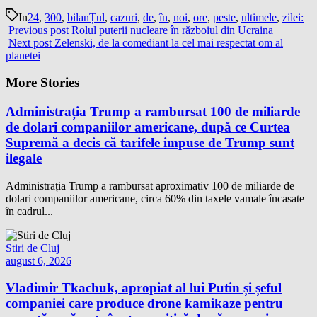
In
24
,
300
,
bilanȚul
,
cazuri
,
de
,
în
,
noi
,
ore
,
peste
,
ultimele
,
zilei:
Previous post
Rolul puterii nucleare în războiul din Ucraina
Next post
Zelenski, de la comediant la cel mai respectat om al
planetei
More Stories
Administrația Trump a rambursat 100 de miliarde
de dolari companiilor americane, după ce Curtea
Supremă a decis că tarifele impuse de Trump sunt
ilegale
Administrația Trump a rambursat aproximativ 100 de miliarde de
dolari companiilor americane, circa 60% din taxele vamale încasate
în cadrul...
Stiri de Cluj
august 6, 2026
Vladimir Tkachuk, apropiat al lui Putin și șeful
companiei care produce drone kamikaze pentru