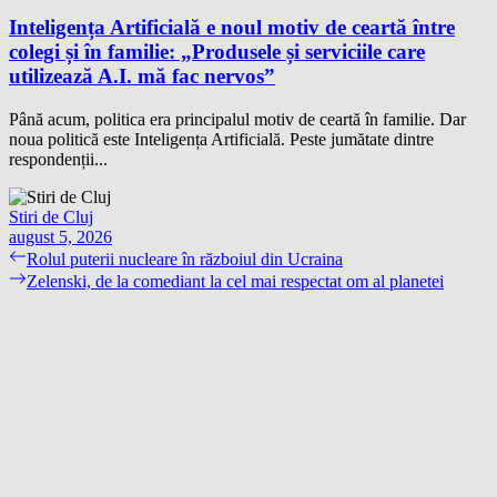
Inteligența Artificială e noul motiv de ceartă între
colegi și în familie: „Produsele și serviciile care
utilizează A.I. mă fac nervos”
Până acum, politica era principalul motiv de ceartă în familie. Dar
noua politică este Inteligența Artificială. Peste jumătate dintre
respondenții...
Stiri de Cluj
august 5, 2026
Navigare
Previous
Rolul puterii nucleare în războiul din Ucraina
post:
Next
Zelenski, de la comediant la cel mai respectat om al planetei
în
post:
articole