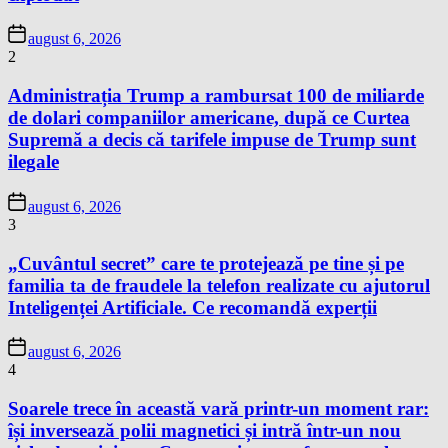
august 6, 2026
2
Administrația Trump a rambursat 100 de miliarde
de dolari companiilor americane, după ce Curtea
Supremă a decis că tarifele impuse de Trump sunt
ilegale
august 6, 2026
3
„Cuvântul secret” care te protejează pe tine și pe
familia ta de fraudele la telefon realizate cu ajutorul
Inteligenței Artificiale. Ce recomandă experții
august 6, 2026
4
Soarele trece în această vară printr-un moment rar:
își inversează polii magnetici și intră într-un nou