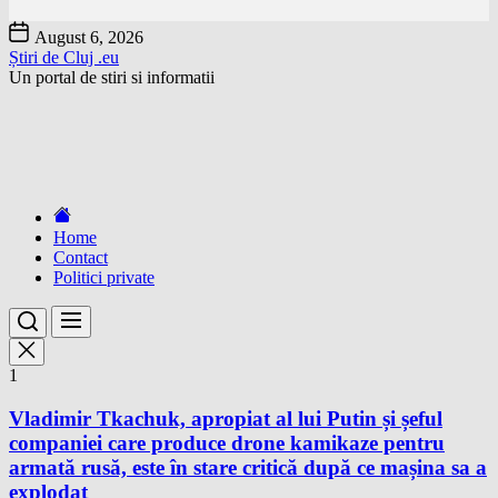
Skip
August 6, 2026
to
Știri de Cluj .eu
the
Un portal de stiri si informatii
content
Home
Contact
Politici private
1
Vladimir Tkachuk, apropiat al lui Putin și șeful
companiei care produce drone kamikaze pentru
armată rusă, este în stare critică după ce mașina sa a
explodat