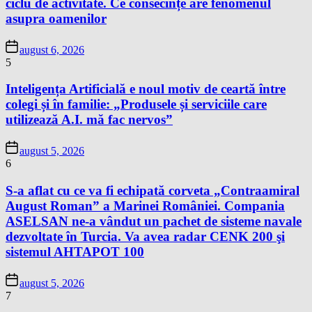
ciclu de activitate. Ce consecințe are fenomenul
asupra oamenilor
august 6, 2026
5
Inteligența Artificială e noul motiv de ceartă între
colegi și în familie: „Produsele și serviciile care
utilizează A.I. mă fac nervos”
august 5, 2026
6
S-a aflat cu ce va fi echipată corveta „Contraamiral
August Roman” a Marinei României. Compania
ASELSAN ne-a vândut un pachet de sisteme navale
dezvoltate în Turcia. Va avea radar CENK 200 şi
sistemul AHTAPOT 100
august 5, 2026
7