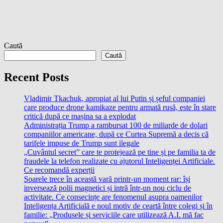
Caută
Caută
Recent Posts
Vladimir Tkachuk, apropiat al lui Putin și șeful companiei
care produce drone kamikaze pentru armată rusă, este în stare
critică după ce mașina sa a explodat
Administrația Trump a rambursat 100 de miliarde de dolari
companiilor americane, după ce Curtea Supremă a decis că
tarifele impuse de Trump sunt ilegale
„Cuvântul secret” care te protejează pe tine și pe familia ta de
fraudele la telefon realizate cu ajutorul Inteligenței Artificiale.
Ce recomandă experții
Soarele trece în această vară printr-un moment rar: își
inversează polii magnetici și intră într-un nou ciclu de
activitate. Ce consecințe are fenomenul asupra oamenilor
Inteligența Artificială e noul motiv de ceartă între colegi și în
familie: „Produsele și serviciile care utilizează A.I. mă fac