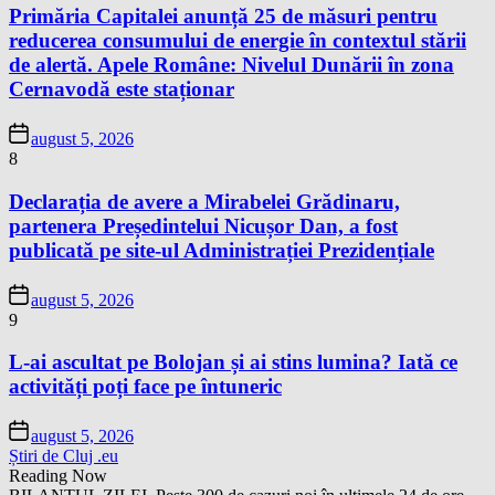
Primăria Capitalei anunță 25 de măsuri pentru
reducerea consumului de energie în contextul stării
de alertă. Apele Române: Nivelul Dunării în zona
Cernavodă este staționar
august 5, 2026
8
Declarația de avere a Mirabelei Grădinaru,
partenera Președintelui Nicușor Dan, a fost
publicată pe site-ul Administrației Prezidențiale
august 5, 2026
9
L-ai ascultat pe Bolojan și ai stins lumina? Iată ce
activități poți face pe întuneric
august 5, 2026
Știri de Cluj .eu
Reading Now