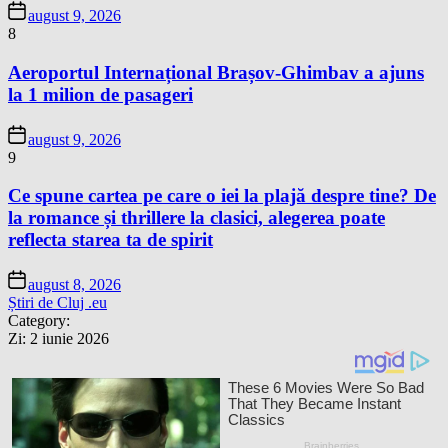
august 9, 2026
8
Aeroportul Internațional Brașov-Ghimbav a ajuns
la 1 milion de pasageri
august 9, 2026
9
Ce spune cartea pe care o iei la plajă despre tine? De
la romance și thrillere la clasici, alegerea poate
reflecta starea ta de spirit
august 8, 2026
Știri de Cluj .eu
Category:
Zi:
2 iunie 2026