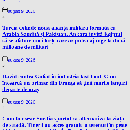
august 9, 2026
2
Turcia extinde noua alianță militară formată cu
Arabia Saudită și Pakistan. Ankara invită Egiptul
să se alăture unei forțe care ar putea ajunge la două
milioane de militari
august 9, 2026
3
David contra Goliat în industria fast-food. Cum
încearcă un primar din Franța să țină marile lanțuri
departe de oraș
august 9, 2026
4
Cum folosește Suedia sportul ca alternativă la viața
de stradă. Tinerii au acces gratuit la terenuri în peste