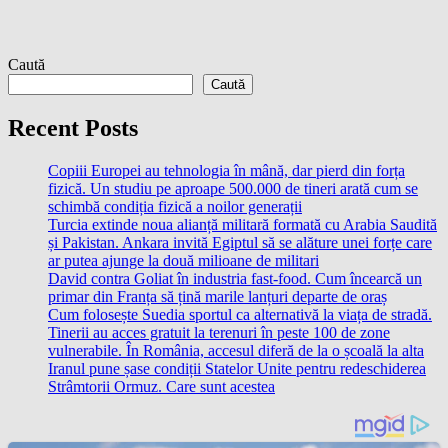
Caută
Caută
Recent Posts
Copiii Europei au tehnologia în mână, dar pierd din forța
fizică. Un studiu pe aproape 500.000 de tineri arată cum se
schimbă condiția fizică a noilor generații
Turcia extinde noua alianță militară formată cu Arabia Saudită
și Pakistan. Ankara invită Egiptul să se alăture unei forțe care
ar putea ajunge la două milioane de militari
David contra Goliat în industria fast-food. Cum încearcă un
primar din Franța să țină marile lanțuri departe de oraș
Cum folosește Suedia sportul ca alternativă la viața de stradă.
Tinerii au acces gratuit la terenuri în peste 100 de zone
vulnerabile. În România, accesul diferă de la o școală la alta
Iranul pune șase condiții Statelor Unite pentru redeschiderea
Strâmtorii Ormuz. Care sunt acestea