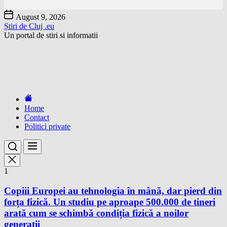
Skip
August 9, 2026
to
Știri de Cluj .eu
the
Un portal de stiri si informatii
content
Home
Contact
Politici private
1
Copiii Europei au tehnologia în mână, dar pierd din
forța fizică. Un studiu pe aproape 500.000 de tineri
arată cum se schimbă condiția fizică a noilor
generații