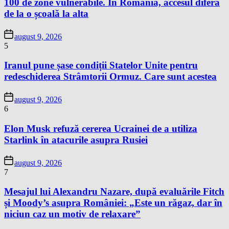
100 de zone vulnerabile. În România, accesul diferă
de la o școală la alta
august 9, 2026
5
Iranul pune șase condiții Statelor Unite pentru
redeschiderea Strâmtorii Ormuz. Care sunt acestea
august 9, 2026
6
Elon Musk refuză cererea Ucrainei de a utiliza
Starlink în atacurile asupra Rusiei
august 9, 2026
7
Mesajul lui Alexandru Nazare, după evaluările Fitch
și Moody’s asupra României: „Este un răgaz, dar în
niciun caz un motiv de relaxare”