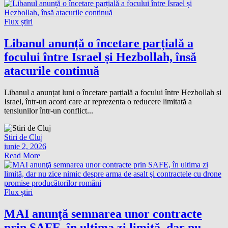
Flux știri
Libanul anunță o încetare parțială a
focului între Israel și Hezbollah, însă
atacurile continuă
Libanul a anunțat luni o încetare parțială a focului între Hezbollah și
Israel, într-un acord care ar reprezenta o reducere limitată a
tensiunilor într-un conflict...
Stiri de Cluj
iunie 2, 2026
Read More
Flux știri
MAI anunţă semnarea unor contracte
prin SAFE, în ultima zi limită, dar nu