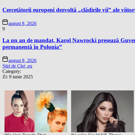
Cercetătorii europeni dezvoltă „clădirile vii” ale viitor
august 8, 2026
9
La un an de mandat, Karol Nawrocki presează Guvernu
permanentă în Polonia”
august 8, 2026
Știri de Cluj .eu
Category:
Zi:
9 iunie 2025