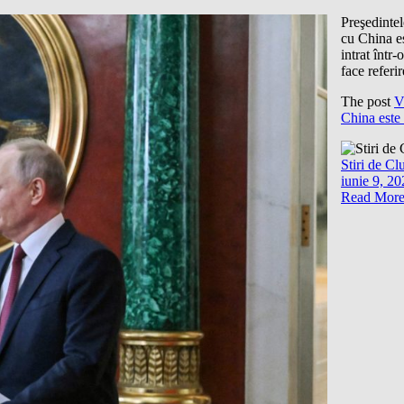
Preşedintel
cu China es
intrat într
face referi
The post
V
China este 
Stiri de Cl
iunie 9, 2
Read Mor