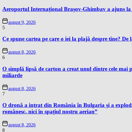
Aeroportul Internațional Brașov-Ghimbav a ajuns la 
august 9, 2026
5
Ce spune cartea pe care o iei la plajă despre tine? De la
august 8, 2026
6
O simplă lipsă de carton a creat unul dintre cele mai p
miliarde
august 8, 2026
7
O dronă a intrat din România în Bulgaria și a exploda
românesc, nici în spațiul nostru aerian”
august 8, 2026
8