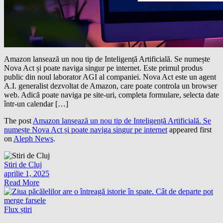
Amazon lansează un nou tip de Inteligență Artificială. Se numește
Nova Act și poate naviga singur pe internet. Este primul produs
public din noul laborator AGI al companiei. Nova Act este un agent
A.I. generalist dezvoltat de Amazon, care poate controla un browser
web. Adică poate naviga pe site-uri, completa formulare, selecta date
într-un calendar […]
The post
Amazon lansează un nou tip de Inteligență Artificială. Se
numește Nova Act și poate naviga singur pe internet
appeared first
on
Aleph News
.
Stiri de Cluj
aprilie 1, 2025
Read More
Flux știri