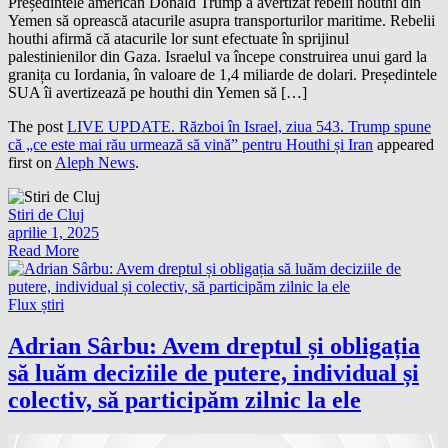
Președintele american Donald Trump a avertizat rebelii houthi din
Yemen să oprească atacurile asupra transporturilor maritime. Rebelii
houthi afirmă că atacurile lor sunt efectuate în sprijinul
palestinienilor din Gaza. Israelul va începe construirea unui gard la
granița cu Iordania, în valoare de 1,4 miliarde de dolari. Președintele
SUA îi avertizează pe houthi din Yemen să […]
The post
LIVE UPDATE. Război în Israel, ziua 543. Trump spune
că „ce este mai rău urmează să vină” pentru Houthi și Iran
appeared
first on
Aleph News
.
Stiri de Cluj
aprilie 1, 2025
Read More
Flux știri
Adrian Sârbu: Avem dreptul și obligația
să luăm deciziile de putere, individual și
colectiv, să participăm zilnic la ele