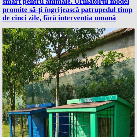
smart pentru animale. Următorul model
promite să-ți îngrijească patrupedul timp
de cinci zile, fără intervenția umană