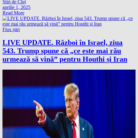
Stiri de Cluj
aprilie 1, 2025
Read More
Flux știri
LIVE UPDATE. Război în Israel, ziua
543. Trump spune că „ce este mai rău
urmează să vină” pentru Houthi și Iran