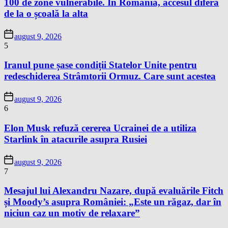
100 de zone vulnerabile. În România, accesul diferă
de la o școală la alta
august 9, 2026
5
Iranul pune șase condiții Statelor Unite pentru
redeschiderea Strâmtorii Ormuz. Care sunt acestea
august 9, 2026
6
Elon Musk refuză cererea Ucrainei de a utiliza
Starlink în atacurile asupra Rusiei
august 9, 2026
7
Mesajul lui Alexandru Nazare, după evaluările Fitch
și Moody’s asupra României: „Este un răgaz, dar în
niciun caz un motiv de relaxare”