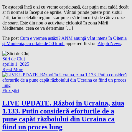
Te așteaptă încă o zi cu vreme capricioasă, dar puțin mai caldă decât
ar fi normal la început de aprilie. Vântul prinde putere prin sudul
țării, iar în celelalte regiuni s-ar putea să te bucuri și de câteva raze
de soare. Este din nou o activitate ciclonică în zona Mării
Mediterane, ceea ce va determina […]
The post
Cum e vremea astăzi? ANM anunță vânt intens în Oltenia
și Muntenia, cu rafale de 50 km/h
appeared first on
Aleph News
.
Stiri de Cluj
aprilie 1, 2025
Read More
Flux știri
LIVE UPDATE. Război în Ucraina, ziua
1.133. Putin consideră eforturile de a
pune capăt războiului din Ucraina ca
fiind un proces lung