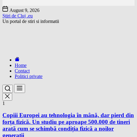
Skip
August 9, 2026
to
Știri de Cluj .eu
the
Un portal de stiri si informatii
content
Home
Contact
Politici private
1
Copiii Europei au tehnologia în mână, dar pierd din
forța fizică. Un studiu pe aproape 500.000 de tineri
arată cum se schimbă condiția fizică a noilor
generații