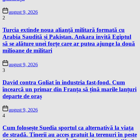
august 9, 2026
2
Turcia extinde noua alianță militară formată cu
Arabia Saudită și Pakistan. Ankara invită Egiptul
să se alăture unei forțe care ar putea ajunge la două
milioane de militari
august 9, 2026
3
David contra Goliat în industria fast-food. Cum
încearcă un primar din Franța să țină marile lanțuri
departe de oraș
august 9, 2026
4
Cum folosește Suedia sportul ca alternativă la viața
de stradă. Tinerii au acces gratuit la terenuri în peste