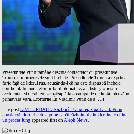
Președintele Putin rămâne deschis contactelor cu președintele
Trump, dar progresele sunt limitate. Președintele Trump a exprimat
furie față de liderul rus, acuzându-l că nu este dispus să încheie
conflictul. În ciuda eforturilor diplomatice, analiștii și oficialii
occidentali și ucraineni se așteaptă la o campanie de luptă intensă în
primăvară-vară. Eforturile lui Vladimir Putin de a […]
The post
LIVE UPDATE. Război în Ucraina, ziua 1.133. Putin
consideră eforturile de a pune capăt războiului din Ucraina ca fiind
un proces lung
appeared first on
Aleph News
.