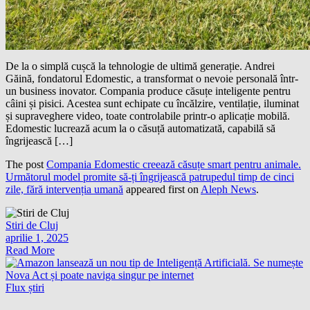
De la o simplă cușcă la tehnologie de ultimă generație. Andrei
Găină, fondatorul Edomestic, a transformat o nevoie personală într-
un business inovator. Compania produce căsuțe inteligente pentru
câini și pisici. Acestea sunt echipate cu încălzire, ventilație, iluminat
și supraveghere video, toate controlabile printr-o aplicație mobilă.
Edomestic lucrează acum la o căsuță automatizată, capabilă să
îngrijească […]
The post
Compania Edomestic creează căsuțe smart pentru animale.
Următorul model promite să-ți îngrijească patrupedul timp de cinci
zile, fără intervenția umană
appeared first on
Aleph News
.
Stiri de Cluj
aprilie 1, 2025
Read More
Flux știri