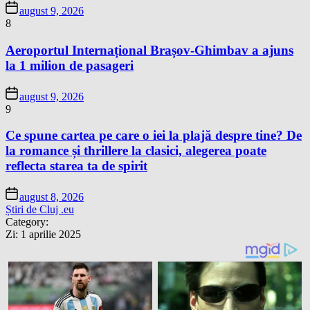
august 9, 2026
8
Aeroportul Internațional Brașov-Ghimbav a ajuns
la 1 milion de pasageri
august 9, 2026
9
Ce spune cartea pe care o iei la plajă despre tine? De
la romance și thrillere la clasici, alegerea poate
reflecta starea ta de spirit
august 8, 2026
Știri de Cluj .eu
Category:
Zi:
1 aprilie 2025