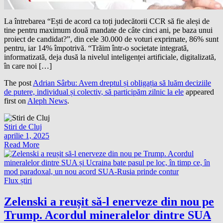
La întrebarea “Ești de acord ca toți judecătorii CCR să fie aleși de
tine pentru maximum două mandate de câte cinci ani, pe baza unui
proiect de candidat?”, din cele 30.000 de voturi exprimate, 86% sunt
pentru, iar 14% împotrivă. “Trăim într-o societate integrată,
informatizată, deja dusă la nivelul inteligenței artificiale, digitalizată,
în care noi […]
The post
Adrian Sârbu: Avem dreptul și obligația să luăm deciziile
de putere, individual și colectiv, să participăm zilnic la ele
appeared
first on
Aleph News
.
Stiri de Cluj
aprilie 1, 2025
Read More
Flux știri
Zelenski a reușit să-l enerveze din nou pe
Trump. Acordul mineralelor dintre SUA