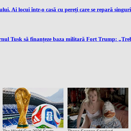
ului. Ai locui într-o casă cu pereți care se repară singur
l Tusk să finanțeze baza militară Fort Trump: „Trebu