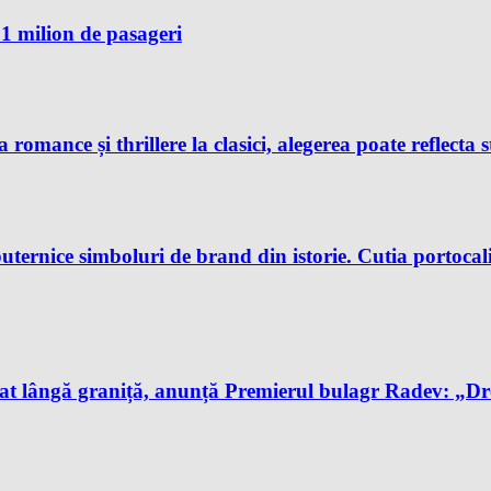
1 milion de pasageri
 romance și thrillere la clasici, alegerea poate reflecta s
uternice simboluri de brand din istorie. Cutia portocali
t lângă graniță, anunță Premierul bulagr Radev: „Drona