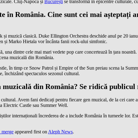
zicale. Cluj-Napoca și
București
se transformă în epicentre culturale, c
în România. Cine sunt cei mai așteptați arti
ock și muzică clasică. Duke Ellington Orchestra deschide anul pe 20 ianu
n și Marko Hietala vor încânta fanii rock-ului simfonic.
lă, una dintre cele mai mari vedete pop care concertează în țara noastră. P
 scena muzicală din România.
astle, în timp ce Snow Patrol și Empire of the Sun preiau scena la Summ
, închizând spectaculos sezonul cultural.
muzicală din România? Se ridică publicul ro
 cultural. Avem fani dedicați pentru fiecare gen muzical, de la cei care a
ă a Electric Castle sau Summer Well.
iștilor internaționali încrederea de a include România în turneele lor. Est
i merge
appeared first on
Aleph News
.