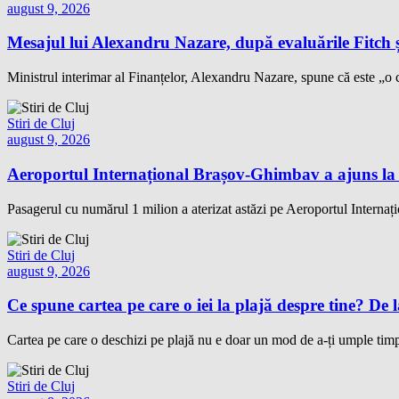
august 9, 2026
Mesajul lui Alexandru Nazare, după evaluările Fitch 
Ministrul interimar al Finanțelor, Alexandru Nazare, spune că este „o c
Stiri de Cluj
august 9, 2026
Aeroportul Internațional Brașov-Ghimbav a ajuns la 
Pasagerul cu numărul 1 milion a aterizat astăzi pe Aeroportul Internați
Stiri de Cluj
august 9, 2026
Ce spune cartea pe care o iei la plajă despre tine? De la
Cartea pe care o deschizi pe plajă nu e doar un mod de a-ți umple timp
Stiri de Cluj