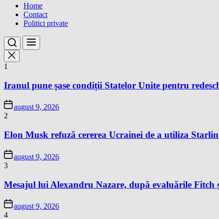
Home
Contact
Politici private
1
Iranul pune șase condiții Statelor Unite pentru redes
august 9, 2026
2
Elon Musk refuză cererea Ucrainei de a utiliza Starlin
august 9, 2026
3
Mesajul lui Alexandru Nazare, după evaluările Fitch 
august 9, 2026
4