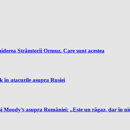
chiderea Strâmtorii Ormuz. Care sunt acestea
k în atacurile asupra Rusiei
și Moody’s asupra României: „Este un răgaz, dar în ni