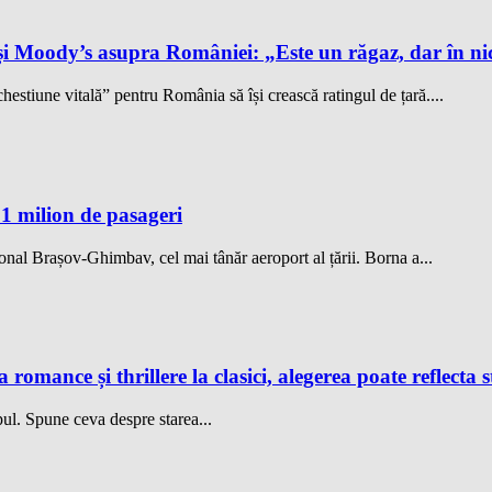
și Moody’s asupra României: „Este un răgaz, dar în ni
hestiune vitală” pentru România să își crească ratingul de țară....
1 milion de pasageri
onal Brașov-Ghimbav, cel mai tânăr aeroport al țării. Borna a...
 romance și thrillere la clasici, alegerea poate reflecta s
ul. Spune ceva despre starea...