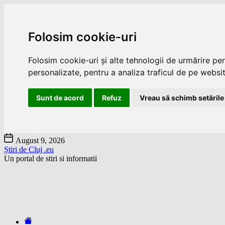
Folosim cookie-uri
Folosim cookie-uri și alte tehnologii de urmărire pe
personalizate, pentru a analiza traficul de pe website
Sunt de acord
Refuz
Vreau să schimb setările
Skip
August 9, 2026
to
Știri de Cluj .eu
the
Un portal de stiri si informatii
content