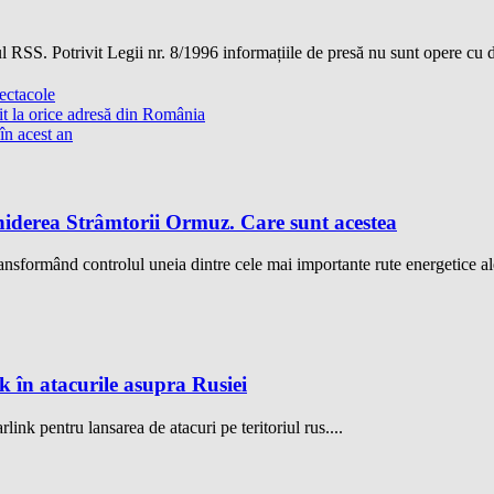
 RSS. Potrivit Legii nr. 8/1996 informațiile de presă nu sunt opere cu dr
ectacole
uit la orice adresă din România
 în acest an
chiderea Strâmtorii Ormuz. Care sunt acestea
ansformând controlul uneia dintre cele mai importante rute energetice ale
k în atacurile asupra Rusiei
link pentru lansarea de atacuri pe teritoriul rus....