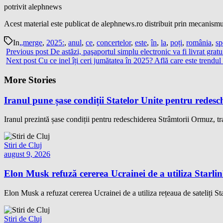
potrivit alephnews
Acest material este publicat de alephnews.ro distribuit prin mecanismul
In
„merge
,
2025:
,
anul
,
ce
,
concertelor
,
este
,
în
,
la
,
poți
,
românia
,
sp
Previous post
De astăzi, paşaportul simplu electronic va fi livrat grat
Next post
Cu ce inel îți ceri jumătatea în 2025? Află care este trendul
More Stories
Iranul pune șase condiții Statelor Unite pentru redes
Iranul prezintă șase condiții pentru redeschiderea Strâmtorii Ormuz, tr
Stiri de Cluj
august 9, 2026
Elon Musk refuză cererea Ucrainei de a utiliza Starlin
Elon Musk a refuzat cererea Ucrainei de a utiliza rețeaua de sateliți Star
Stiri de Cluj