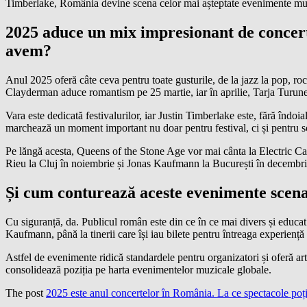
Timberlake, România devine scena celor mai așteptate evenimente mu
2025 aduce un mix impresionant de concerte 
avem?
Anul 2025 oferă câte ceva pentru toate gusturile, de la jazz la pop, r
Clayderman aduce romantism pe 25 martie, iar în aprilie, Tarja Turune
Vara este dedicată festivalurilor, iar Justin Timberlake este, fără îndoia
marchează un moment important nu doar pentru festival, ci și pentru
Pe lăngă acesta, Queens of the Stone Age vor mai cânta la Electric C
Rieu la Cluj în noiembrie și Jonas Kaufmann la București în decembrie
Și cum conturează aceste evenimente scena 
Cu siguranță, da. Publicul român este din ce în ce mai divers și educat
Kaufmann, până la tinerii care își iau bilete pentru întreaga experienț
Astfel de evenimente ridică standardele pentru organizatori și oferă art
consolidează poziția pe harta evenimentelor muzicale globale.
The post
2025 este anul concertelor în România. La ce spectacole poț