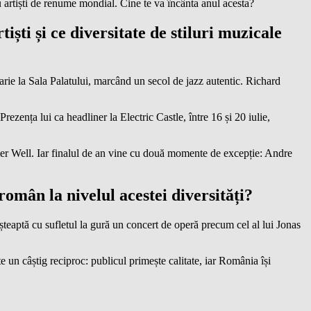
u artiști de renume mondial. Cine te va încânta anul acesta?
ști și ce diversitate de stiluri muzicale
arie la Sala Palatului, marcând un secol de jazz autentic. Richard
rezența lui ca headliner la Electric Castle, între 16 și 20 iulie,
er Well. Iar finalul de an vine cu două momente de excepție: Andre
mân la nivelul acestei diversități?
șteaptă cu sufletul la gură un concert de operă precum cel al lui Jonas
e un câștig reciproc: publicul primește calitate, iar România își