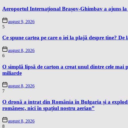
Aeroportul Internațional Brașov-Ghimbav a ajuns la 
august 9, 2026
5
Ce spune cartea pe care o iei la plajă despre tine? De la
august 8, 2026
6
O simplă lipsă de carton a creat unul dintre cele mai p
miliarde
august 8, 2026
7
O dronă a intrat din România în Bulgaria și a exploda
românesc, nici în spațiul nostru aerian”
august 8, 2026
8