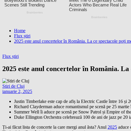
Home
Flux știri
2025 este anul concertelor în România. La ce spectacole poți m
Flux știri
2025 este anul concertelor în România. La 
Stiri de Cluj
ianuarie 2, 2025
Justin Timberlake este cap de afiș la Electric Castle între 16 și 20
Richard Clayderman aduce romantismul pe scenă pe 25 martie î
Summer Well îi aduce pe scenă pe Snow Patrol și Empire of the
Duke Ellington Orchestra celebrează 100 de ani de jazz pe 20 ia
Ți-ai făcut lista de concerte la care mergi anul ăsta? Anul
2025
aduce o