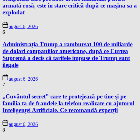
armată rusă, este în stare critică după ce mașina sa a
explodat
august 6, 2026
6
Administrația Trump a rambursat 100 de miliarde
de dolari companiilor americane, după ce Curtea
Supremă a decis că tarifele impuse de Trump sunt
ilegale
august 6, 2026
7
„Cuvântul secret” care te protejează pe tine și pe
familia ta de fraudele la telefon realizate cu ajutorul
Inteligenței Artificiale. Ce recomandă experții
august 6, 2026
8