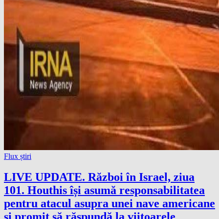
Flux știri
LIVE UPDATE. Război în Israel, ziua
101. Houthis își asumă responsabilitatea
pentru atacul asupra unei nave americane
și promit să răspundă la viitoarele