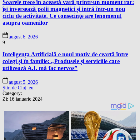
Soarele trece în această vară printr-un moment rar:
își inversează polii magnetici și intră într-un nou
ciclu de activitate. Ce consecințe are fenomenul
asupra oamenilor
august 6, 2026
9
Inteligența Artificială e noul motiv de ceartă între
colegi și în familie: „Produsele și serviciile care
utilizează A.I. mă fac nervos”
august 5, 2026
Știri de Cluj .eu
Category:
Zi:
16 ianuarie 2024