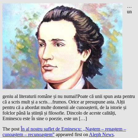
…
un
geniu al literaturii române și nu numai!Poate că unii spun asta pentru
că a scris mult și a scris…frumos. Orice ar presupune asta. Alții
pentru că a abordat multe domenii ale cunoașterii, de la istorie și
folclor până la știință și filosofie. Dincolo de aceste calități,
Eminescu este în sine o poezie, este un […]
The post
În al nostru suflet de Eminescu: ,,Naștem – renaștem –
cunoaștem – recunoaștem”
appeared first on
Aleph News
.