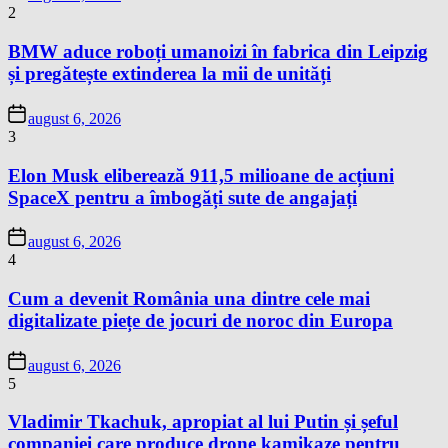
2
BMW aduce roboți umanoizi în fabrica din Leipzig
și pregătește extinderea la mii de unități
august 6, 2026
3
Elon Musk eliberează 911,5 milioane de acțiuni
SpaceX pentru a îmbogăți sute de angajați
august 6, 2026
4
Cum a devenit România una dintre cele mai
digitalizate piețe de jocuri de noroc din Europa
august 6, 2026
5
Vladimir Tkachuk, apropiat al lui Putin și șeful
companiei care produce drone kamikaze pentru