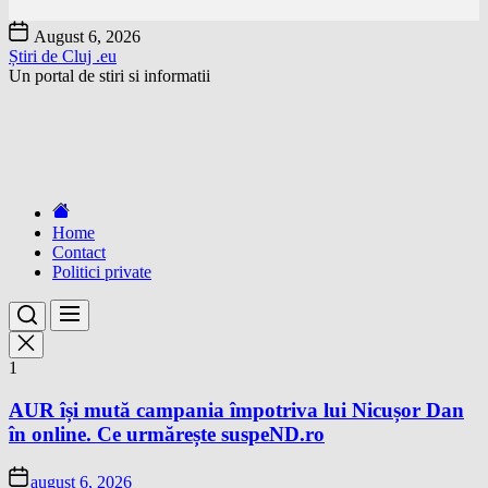
Skip
August 6, 2026
to
Știri de Cluj .eu
the
Un portal de stiri si informatii
content
Home
Contact
Politici private
1
AUR își mută campania împotriva lui Nicușor Dan
în online. Ce urmărește suspeND.ro
august 6, 2026