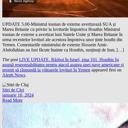
UPDATE 5.00-Ministrul iranian de externe avertizează SUA și
Marea Britanie cu privire la loviturile împotriva Houthis Ministrul
iranian de externe a avertizat luni Statele Unite și Marea Britanie în
urma recentelor lovituri ale acestora împotriva unor ținte houthi din
Yemen. Comentariile ministrului de externe Hossein Amir-
Abdollahian au fost făcute înainte ca Houthis, susținuți de Iran, […]
The post
LIVE UPDATE. Război în Israel, ziua 101. Houthis își
asumă responsabilitatea pentru atacul asupra unei nave americane și
promit să răspundă la viitoarele lovituri în Yemen
appeared first on
Aleph News
.
Stiri de Cluj
ianuarie 16, 2024
Read More