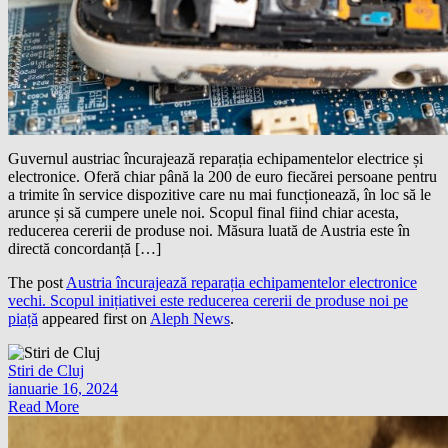
Guvernul austriac încurajează reparația echipamentelor electrice și
electronice. Oferă chiar până la 200 de euro fiecărei persoane pentru
a trimite în service dispozitive care nu mai funcționează, în loc să le
arunce și să cumpere unele noi. Scopul final fiind chiar acesta,
reducerea cererii de produse noi. Măsura luată de Austria este în
directă concordanță […]
The post
Austria încurajează reparația echipamentelor electronice
vechi. Scopul inițiativei este reducerea cererii de produse noi pe
piață
appeared first on
Aleph News
.
Stiri de Cluj
ianuarie 16, 2024
Read More