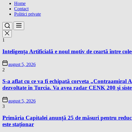
Home
Contact
Politici private
1
Inteligența Artificială e noul motiv de ceartă între cole
august 5, 2026
2
S-a aflat cu ce va fi echipată corveta „Contraamir
dezvoltate în Turcia. Va avea radar CENK 200 şi s
august 5, 2026
3
Primăria Capitalei anunță 25 de măsuri pentru reduce
este staționar