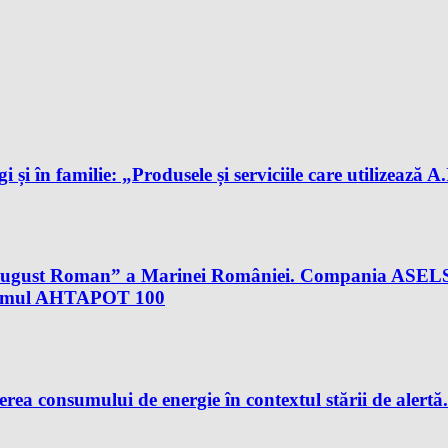
gi și în familie: „Produsele și serviciile care utilizează 
al August Roman” a Marinei României. Compania ASELS
istemul AHTAPOT 100
rea consumului de energie în contextul stării de aler