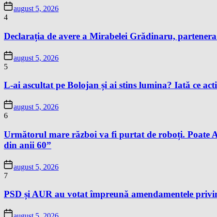
august 5, 2026
4
Declarația de avere a Mirabelei Grădinaru, partenera P
august 5, 2026
5
L-ai ascultat pe Bolojan și ai stins lumina? Iată ce acti
august 5, 2026
6
Următorul mare război va fi purtat de roboți. Poate 
din anii 60”
august 5, 2026
7
PSD și AUR au votat împreună amendamentele privind 
august 5, 2026