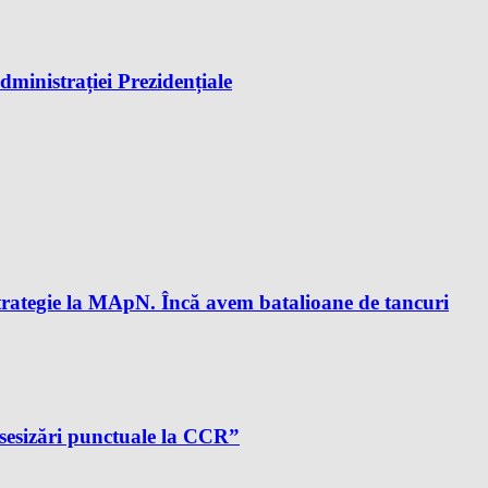
dministrației Prezidențiale
trategie la MApN. Încă avem batalioane de tancuri
sesizări punctuale la CCR”