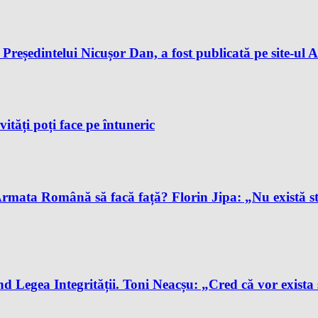
reședintelui Nicușor Dan, a fost publicată pe site-ul A
vități poți face pe întuneric
Armata Română să facă față? Florin Jipa: „Nu există s
Legea Integrității. Toni Neacșu: „Cred că vor exista 