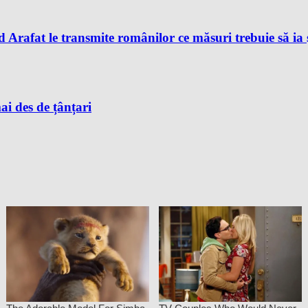
rafat le transmite românilor ce măsuri trebuie să ia ș
ai des de țânțari