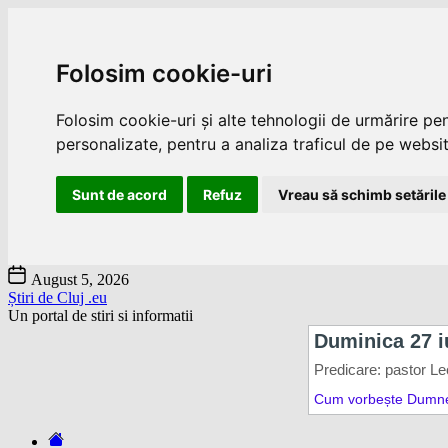
Folosim cookie-uri
Folosim cookie-uri și alte tehnologii de urmărire pe
personalizate, pentru a analiza traficul de pe website
Sunt de acord
Refuz
Vreau să schimb setările
Skip
August 5, 2026
to
Știri de Cluj .eu
the
Un portal de stiri si informatii
content