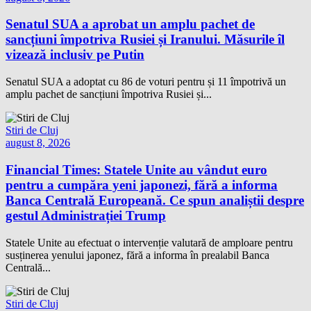
Senatul SUA a aprobat un amplu pachet de
sancțiuni împotriva Rusiei și Iranului. Măsurile îl
vizează inclusiv pe Putin
Senatul SUA a adoptat cu 86 de voturi pentru și 11 împotrivă un
amplu pachet de sancțiuni împotriva Rusiei și...
Stiri de Cluj
august 8, 2026
Financial Times: Statele Unite au vândut euro
pentru a cumpăra yeni japonezi, fără a informa
Banca Centrală Europeană. Ce spun analiștii despre
gestul Administrației Trump
Statele Unite au efectuat o intervenție valutară de amploare pentru
susținerea yenului japonez, fără a informa în prealabil Banca
Centrală...
Stiri de Cluj