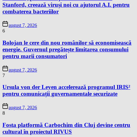
Stanford, creează viruși noi cu ajutorul A.I. pentru
combaterea bacteriilor
august 7, 2026
6
Bolojan le cere din nou românilor să economisească
energie. Guvernul pregătește limitarea consumului
pentru marii consumatori
august 7, 2026
7
Ursula von der Leyen accelerează programul IRIS²
pentru comunicații guvernamentale securizate
august 7, 2026
8
Fosta platformă Carbochim din Cluj devine centru
cultural în proiectul RIVUS