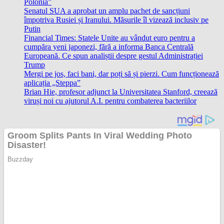
Polonia”
Senatul SUA a aprobat un amplu pachet de sancțiuni
împotriva Rusiei și Iranului. Măsurile îl vizează inclusiv pe
Putin
Financial Times: Statele Unite au vândut euro pentru a
cumpăra yeni japonezi, fără a informa Banca Centrală
Europeană. Ce spun analiștii despre gestul Administrației
Trump
Mergi pe jos, faci bani, dar poți să și pierzi. Cum funcționează
aplicația „Steppa”
Brian Hie, profesor adjunct la Universitatea Stanford, creează
viruși noi cu ajutorul A.I. pentru combaterea bacteriilor