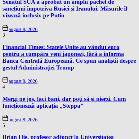
Senatul SUA a aprobat un amplu pachet de
sancțiuni împotriva Rusiei și Iranului. Măsurile îl
vizează inclusiv pe Putin
august 8, 2026
3
Financial Times: Statele Unite au vândut euro
pentru a cumpăra yeni japonezi, fără a informa
Banca Centrală Europeană. Ce spun analiștii despre
gestul Administrației Trump
august 8, 2026
4
Mergi pe jos, faci bani, dar poți să și pierzi. Cum
funcționează aplicația „Steppa”
august 8, 2026
5
Brian Hie, profesor adjunct la Universitatea