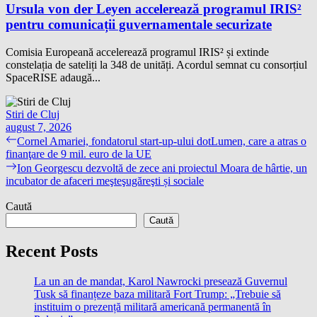
Ursula von der Leyen accelerează programul IRIS²
pentru comunicații guvernamentale securizate
Comisia Europeană accelerează programul IRIS² și extinde
constelația de sateliți la 348 de unități. Acordul semnat cu consorțiul
SpaceRISE adaugă...
Stiri de Cluj
august 7, 2026
Navigare
Previous
Cornel Amariei, fondatorul start-up-ului dotLumen, care a atras o
post:
finanţare de 9 mil. euro de la UE
în
Next
Ion Georgescu dezvoltă de zece ani proiectul Moara de hârtie, un
articole
post:
incubator de afaceri meşteşugăreşti și sociale
Caută
Caută
Recent Posts
La un an de mandat, Karol Nawrocki presează Guvernul
Tusk să finanțeze baza militară Fort Trump: „Trebuie să
instituim o prezență militară americană permanentă în