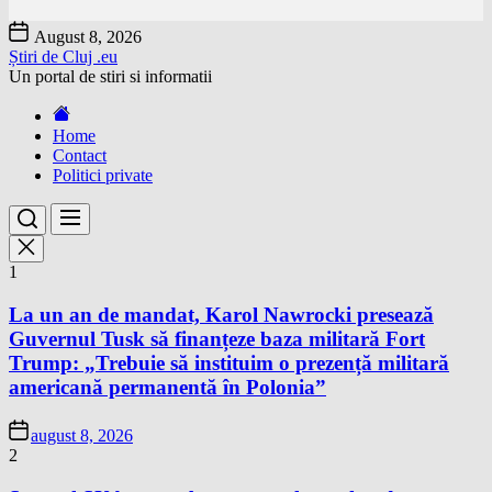
Skip
August 8, 2026
to
Știri de Cluj .eu
the
Un portal de stiri si informatii
content
Home
Contact
Politici private
1
La un an de mandat, Karol Nawrocki presează
Guvernul Tusk să finanțeze baza militară Fort
Trump: „Trebuie să instituim o prezență militară
americană permanentă în Polonia”
august 8, 2026
2