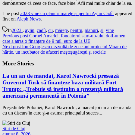
demonstreze că ceea ce face, face bine. Afli mai multe chiar de la ea.
The post
2023 vine cu planuri mărețe și pentru Aylin Cadîr
appeared
first on
Aleph News
.
In
2023:
,
aylin
,
cadîr
,
cu
,
mărețe
,
pentru
,
planuri
,
şi
,
vine
Previous post
Cornel Amariei, fondatorul start-up-ului dotLumen,
care a atras o finanţare de 9 mil. euro de la UE
Next post
Ion Georgescu dezvoltă de zece ani proiectul Moara de
hârtie, un incubator de afaceri meşteşugăreşti și sociale
More Stories
La un an de mandat, Karol Nawrocki presează
Guvernul Tusk să finanțeze baza militară Fort
Trump: „Trebuie să instituim o prezență militară
americană permanentă în Polonia”
Președintele Poloniei, Karol Nawrocki, a marcat joi un an de mandat
cu un discurs în care și-a asumat principalul succes...
Stiri de Cluj
august 8, 2026