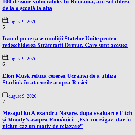
100 de zone vulnerabile. În România, accesul diferă
de la o școală la alta
august 9, 2026
5
Iranul pune șase condiții Statelor Unite pentru
redeschiderea Strâmtorii Ormuz. Care sunt acestea
august 9, 2026
6
Elon Musk refuză cererea Ucrainei de a utiliza
Starlink în atacurile asupra Rusiei
august 9, 2026
7
Mesajul lui Alexandru Nazare, după evaluările Fitch
și Moody’s asupra României: „Este un răgaz, dar în
niciun caz un motiv de relaxare”