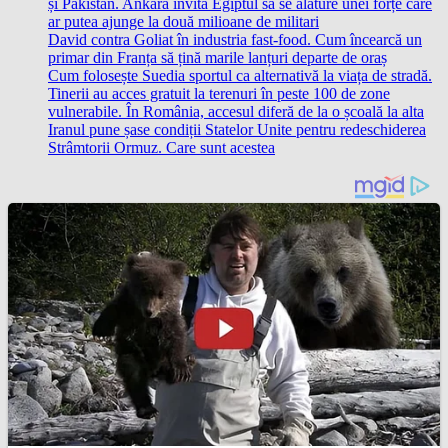
și Pakistan. Ankara invită Egiptul să se alăture unei forțe care
ar putea ajunge la două milioane de militari
David contra Goliat în industria fast-food. Cum încearcă un
primar din Franța să țină marile lanțuri departe de oraș
Cum folosește Suedia sportul ca alternativă la viața de stradă.
Tinerii au acces gratuit la terenuri în peste 100 de zone
vulnerabile. În România, accesul diferă de la o școală la alta
Iranul pune șase condiții Statelor Unite pentru redeschiderea
Strâmtorii Ormuz. Care sunt acestea