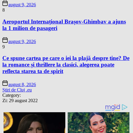
august 9, 2026
8
Aeroportul Internațional Brașov-Ghimbav a ajuns
la 1 milion de pasageri
august 9, 2026
9
Ce spune cartea pe care o iei la plajă despre tine? De
la romance și thrillere la clasici, alegerea poate
reflecta starea ta de spirit
august 8, 2026
Știri de Cluj .eu
Category:
Zi:
29 august 2022