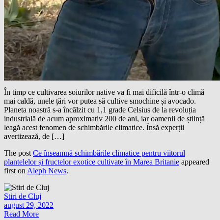
În timp ce cultivarea soiurilor native va fi mai dificilă într-o climă
mai caldă, unele țări vor putea să cultive smochine și avocado.
Planeta noastră s-a încălzit cu 1,1 grade Celsius de la revoluția
industrială de acum aproximativ 200 de ani, iar oamenii de știință
leagă acest fenomen de schimbările climatice. Însă experții
avertizează, de […]
The post
Ce înseamnă schimbările climatice pentru viitorul
plantelelor și fructelor exotice cultivate în Marea Britanie
appeared
first on
Aleph News
.
Stiri de Cluj
august 29, 2022
Read More