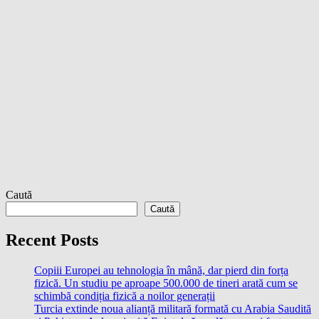
Caută
Caută
Recent Posts
Copiii Europei au tehnologia în mână, dar pierd din forța
fizică. Un studiu pe aproape 500.000 de tineri arată cum se
schimbă condiția fizică a noilor generații
Turcia extinde noua alianță militară formată cu Arabia Saudită