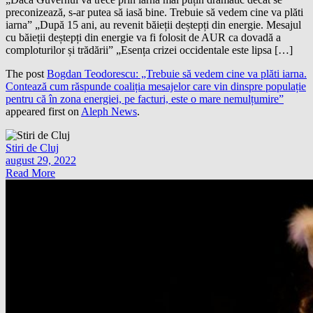
preconizează, s-ar putea să iasă bine. Trebuie să vedem cine va plăti
iarna” „După 15 ani, au revenit băieții deștepți din energie. Mesajul
cu băieții deștepți din energie va fi folosit de AUR ca dovadă a
comploturilor și trădării” „Esența crizei occidentale este lipsa […]
The post
Bogdan Teodorescu: „Trebuie să vedem cine va plăti iarna.
Contează cum răspunde coaliția mesajelor care vin dinspre populație
pentru că în zona energiei, pe facturi, este o mare nemulțumire”
appeared first on
Aleph News
.
Stiri de Cluj
august 29, 2022
Read More