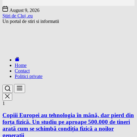
Skip
August 9, 2026
to
Știri de Cluj .eu
the
Un portal de stiri si informatii
content
Home
Contact
Politici private
1
Copiii Europei au tehnologia în mână, dar pierd din
forța fizică. Un studiu pe aproape 500.000 de tineri
arată cum se schimbă condiția fizică a noilor
generații