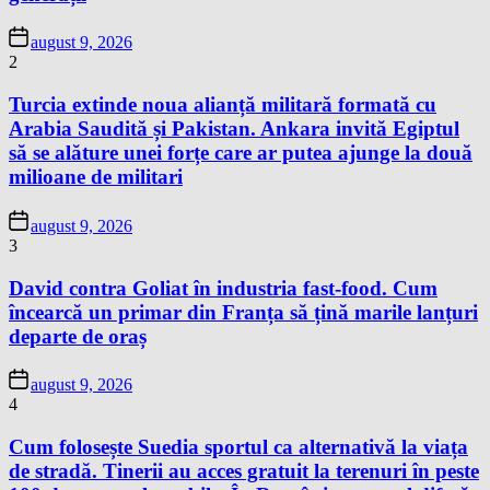
august 9, 2026
2
Turcia extinde noua alianță militară formată cu
Arabia Saudită și Pakistan. Ankara invită Egiptul
să se alăture unei forțe care ar putea ajunge la două
milioane de militari
august 9, 2026
3
David contra Goliat în industria fast-food. Cum
încearcă un primar din Franța să țină marile lanțuri
departe de oraș
august 9, 2026
4
Cum folosește Suedia sportul ca alternativă la viața
de stradă. Tinerii au acces gratuit la terenuri în peste