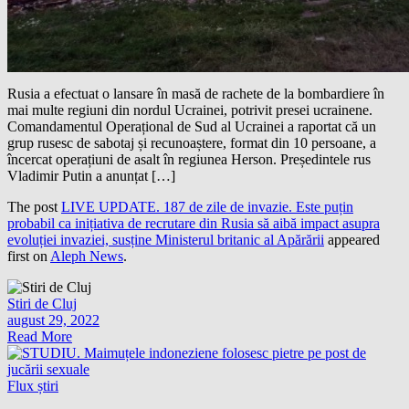
Rusia a efectuat o lansare în masă de rachete de la bombardiere în
mai multe regiuni din nordul Ucrainei, potrivit presei ucrainene.
Comandamentul Operațional de Sud al Ucrainei a raportat că un
grup rusesc de sabotaj și recunoaștere, format din 10 persoane, a
încercat operațiuni de asalt în regiunea Herson. Președintele rus
Vladimir Putin a anunțat […]
The post
LIVE UPDATE. 187 de zile de invazie. Este puțin
probabil ca inițiativa de recrutare din Rusia să aibă impact asupra
evoluției invaziei, susține Ministerul britanic al Apărării
appeared
first on
Aleph News
.
Stiri de Cluj
august 29, 2022
Read More
Flux știri