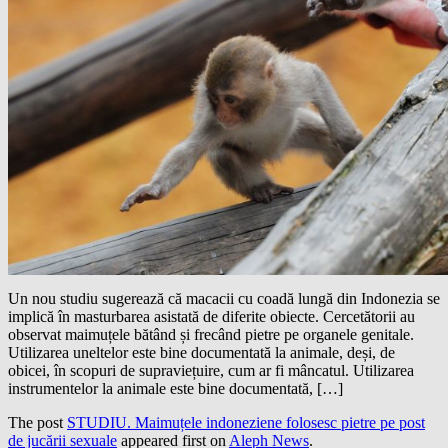
Un nou studiu sugerează că macacii cu coadă lungă din Indonezia se
implică în masturbarea asistată de diferite obiecte. Cercetătorii au
observat maimuțele bătând și frecând pietre pe organele genitale.
Utilizarea uneltelor este bine documentată la animale, deși, de
obicei, în scopuri de supraviețuire, cum ar fi mâncatul. Utilizarea
instrumentelor la animale este bine documentată, […]
The post
STUDIU. Maimuțele indoneziene folosesc pietre pe post
de jucării sexuale
appeared first on
Aleph News
.