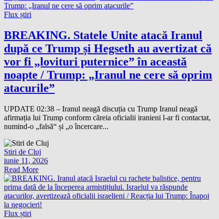
Flux știri
BREAKING. Statele Unite atacă Iranul
după ce Trump și Hegseth au avertizat că
vor fi „lovituri puternice” în această
noapte / Trump: „Iranul ne cere să oprim
atacurile”
UPDATE 02:38 – Iranul neagă discuția cu Trump Iranul neagă
afirmația lui Trump conform căreia oficialii iranieni l-ar fi contactat,
numind-o „falsă“ și „o încercare...
Stiri de Cluj
iunie 11, 2026
Read More
Flux știri