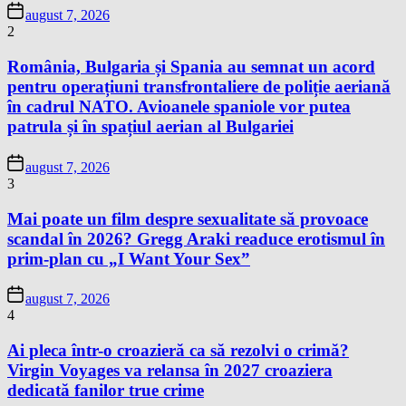
august 7, 2026
2
România, Bulgaria și Spania au semnat un acord
pentru operațiuni transfrontaliere de poliție aeriană
în cadrul NATO. Avioanele spaniole vor putea
patrula și în spațiul aerian al Bulgariei
august 7, 2026
3
Mai poate un film despre sexualitate să provoace
scandal în 2026? Gregg Araki readuce erotismul în
prim-plan cu „I Want Your Sex”
august 7, 2026
4
Ai pleca într-o croazieră ca să rezolvi o crimă?
Virgin Voyages va relansa în 2027 croaziera
dedicată fanilor true crime