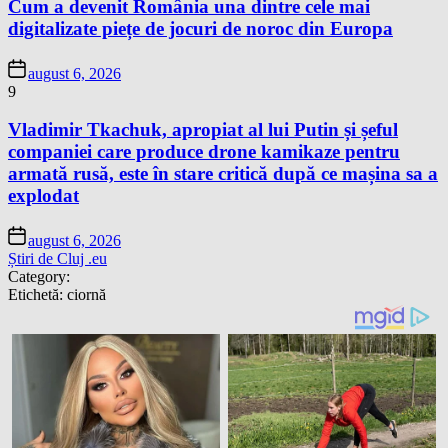
Cum a devenit România una dintre cele mai
digitalizate piețe de jocuri de noroc din Europa
august 6, 2026
9
Vladimir Tkachuk, apropiat al lui Putin și șeful
companiei care produce drone kamikaze pentru
armată rusă, este în stare critică după ce mașina sa a
explodat
august 6, 2026
Știri de Cluj .eu
Category:
Etichetă:
ciornă