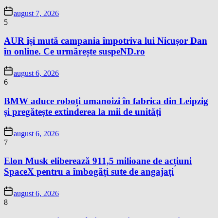
august 7, 2026
5
AUR își mută campania împotriva lui Nicușor Dan
în online. Ce urmărește suspeND.ro
august 6, 2026
6
BMW aduce roboți umanoizi în fabrica din Leipzig
și pregătește extinderea la mii de unități
august 6, 2026
7
Elon Musk eliberează 911,5 milioane de acțiuni
SpaceX pentru a îmbogăți sute de angajați
august 6, 2026
8