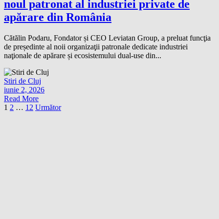
noul patronat al industriei private de
apărare din România
Cătălin Podaru, Fondator și CEO Leviatan Group, a preluat funcţia
de președinte al noii organizaţii patronale dedicate industriei
naţionale de apărare și ecosistemului dual-use din...
Stiri de Cluj
iunie 2, 2026
Read More
Paginație
1
2
…
12
Următor
articole