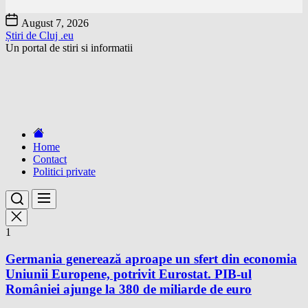
Skip
August 7, 2026
to
Știri de Cluj .eu
the
Un portal de stiri si informatii
content
Home
Contact
Politici private
1
Germania generează aproape un sfert din economia
Uniunii Europene, potrivit Eurostat. PIB-ul
României ajunge la 380 de miliarde de euro