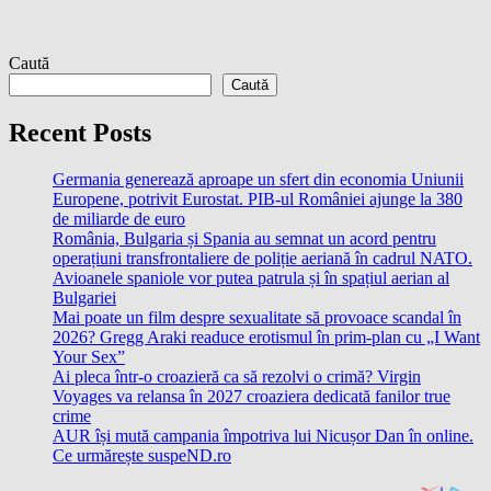
Caută
Caută
Recent Posts
Germania generează aproape un sfert din economia Uniunii
Europene, potrivit Eurostat. PIB-ul României ajunge la 380
de miliarde de euro
România, Bulgaria și Spania au semnat un acord pentru
operațiuni transfrontaliere de poliție aeriană în cadrul NATO.
Avioanele spaniole vor putea patrula și în spațiul aerian al
Bulgariei
Mai poate un film despre sexualitate să provoace scandal în
2026? Gregg Araki readuce erotismul în prim-plan cu „I Want
Your Sex”
Ai pleca într-o croazieră ca să rezolvi o crimă? Virgin
Voyages va relansa în 2027 croaziera dedicată fanilor true
crime
AUR își mută campania împotriva lui Nicușor Dan în online.
Ce urmărește suspeND.ro