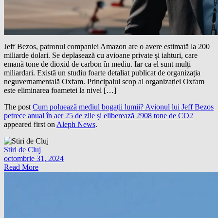
Jeff Bezos, patronul companiei Amazon are o avere estimată la 200
miliarde dolari. Se deplasează cu avioane private și iahturi, care
emană tone de dioxid de carbon în mediu. Iar ca el sunt mulți
miliardari. Există un studiu foarte detaliat publicat de organizația
neguvernamentală Oxfam. Principalul scop al organizației Oxfam
este eliminarea foametei la nivel […]
The post
Cum poluează mediul bogații lumii? Avionul lui Jeff Bezos
petrece anual în aer 25 de zile și eliberează 2908 tone de CO2
appeared first on
Aleph News
.
Stiri de Cluj
octombrie 31, 2024
Read More