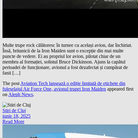
Multe trupe rock călătoresc în turnee cu același avion, dar închiriat.
Însă, britanicii de la Iron Maiden sunt o excepție din mai multe
puncte de vedere. Ei au propriul lor avion, pilotat chiar de un
membru al formației, solistul Bruce Dickinson. Ajuns la capătul
perioadei de funcționare, avionul a fost dezafectat și cumpărat de
fanii […]
The post
Aviation Tech lansează o ediție limitată de etichete din
fuleselajul Air Force One, avionul trupei Iron Maiden
appeared first
on
Aleph News
.
Stiri de Cluj
iunie 18, 2025
Read More