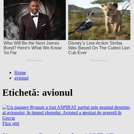
Home
avionul
Etichetă:
avionul
Flux știri