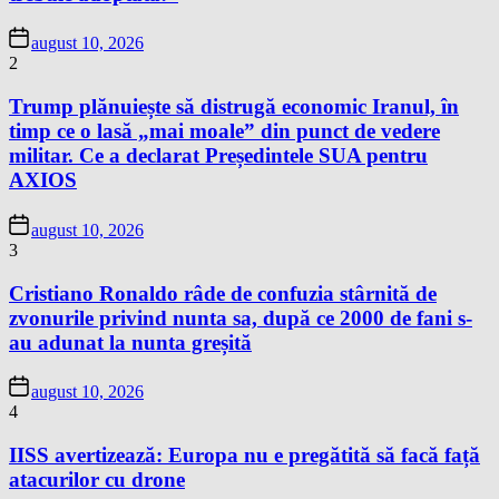
august 10, 2026
2
Trump plănuiește să distrugă economic Iranul, în
timp ce o lasă „mai moale” din punct de vedere
militar. Ce a declarat Președintele SUA pentru
AXIOS
august 10, 2026
3
Cristiano Ronaldo râde de confuzia stârnită de
zvonurile privind nunta sa, după ce 2000 de fani s-
au adunat la nunta greșită
august 10, 2026
4
IISS avertizează: Europa nu e pregătită să facă față
atacurilor cu drone