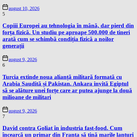
august 10, 2026
5
Copiii Europei au tehnologia în mână, dar pierd din
forța fizică. Un studiu pe aproape 500.000 de tineri
arată cum se schimbă condiția fizică a noilor
generații
august 9, 2026
6
Turcia extinde noua alianță militară formată cu
Arabia Saudită și Pakistan. Ankara invită Egiptul
să se alăture unei forțe care ar putea ajunge la două
milioane de militari
august 9, 2026
7
David contra Goliat în industria fast-food. Cum
încearcă un primar din Franța să țină marile lanțuri