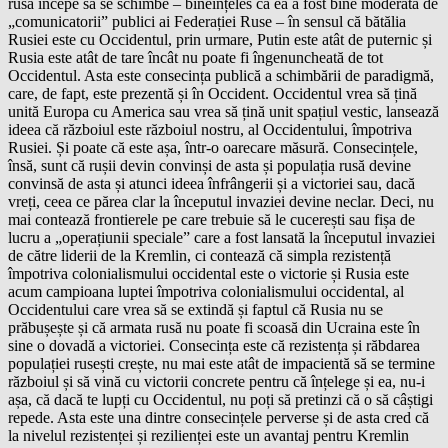
rusă începe să se schimbe – bineînțeles că ea a fost bine moderată de
„comunicatorii” publici ai Federației Ruse – în sensul că bătălia
Rusiei este cu Occidentul, prin urmare, Putin este atât de puternic și
Rusia este atât de tare încât nu poate fi îngenuncheată de tot
Occidentul. Asta este consecința publică a schimbării de paradigmă,
care, de fapt, este prezentă și în Occident. Occidentul vrea să țină
unită Europa cu America sau vrea să țină unit spațiul vestic, lansează
ideea că războiul este războiul nostru, al Occidentului, împotriva
Rusiei. Și poate că este așa, într-o oarecare măsură. Consecințele,
însă, sunt că rușii devin convinși de asta și populația rusă devine
convinsă de asta și atunci ideea înfrângerii și a victoriei sau, dacă
vreți, ceea ce părea clar la începutul invaziei devine neclar. Deci, nu
mai contează frontierele pe care trebuie să le cucerești sau fișa de
lucru a „operațiunii speciale” care a fost lansată la începutul invaziei
de către liderii de la Kremlin, ci contează că simpla rezistență
împotriva colonialismului occidental este o victorie și Rusia este
acum campioana luptei împotriva colonialismului occidental, al
Occidentului care vrea să se extindă și faptul că Rusia nu se
prăbușește și că armata rusă nu poate fi scoasă din Ucraina este în
sine o dovadă a victoriei. Consecința este că rezistența și răbdarea
populației rusești crește, nu mai este atât de impacientă să se termine
războiul și să vină cu victorii concrete pentru că înțelege și ea, nu-i
așa, că dacă te lupți cu Occidentul, nu poți să pretinzi că o să câștigi
repede. Asta este una dintre consecințele perverse și de asta cred că
la nivelul rezistenței și rezilienței este un avantaj pentru Kremlin