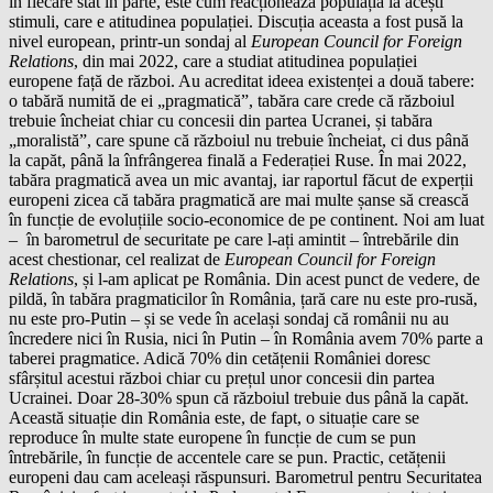
în fiecare stat în parte, este cum reacționează populația la acești
stimuli, care e atitudinea populației. Discuția aceasta a fost pusă la
nivel european, printr-un sondaj al
European Council for Foreign
Relations
, din mai 2022, care a studiat atitudinea populației
europene față de război. Au acreditat ideea existenței a două tabere:
o tabără numită de ei „pragmatică”, tabăra care crede că războiul
trebuie încheiat chiar cu concesii din partea Ucranei, și tabăra
„moralistă”, care spune că războiul nu trebuie încheiat, ci dus până
la capăt, până la înfrângerea finală a Federației Ruse. În mai 2022,
tabăra pragmatică avea un mic avantaj, iar raportul făcut de experții
europeni zicea că tabăra pragmatică are mai multe șanse să crească
în funcție de evoluțiile socio-economice de pe continent. Noi am luat
– în barometrul de securitate pe care l-ați amintit – întrebările din
acest chestionar, cel realizat de
European Council for Foreign
Relations
, și l-am aplicat pe România. Din acest punct de vedere, de
pildă, în tabăra pragmaticilor în România, țară care nu este pro-rusă,
nu este pro-Putin – și se vede în același sondaj că românii nu au
încredere nici în Rusia, nici în Putin – în România avem 70% parte a
taberei pragmatice. Adică 70% din cetățenii României doresc
sfârșitul acestui război chiar cu prețul unor concesii din partea
Ucrainei. Doar 28-30% spun că războiul trebuie dus până la capăt.
Această situație din România este, de fapt, o situație care se
reproduce în multe state europene în funcție de cum se pun
întrebările, în funcție de accentele care se pun. Practic, cetățenii
europeni dau cam aceleași răspunsuri. Barometrul pentru Securitatea