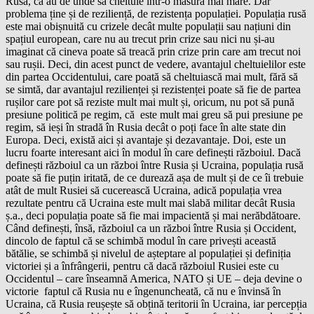
Rusă, că au de unde să cheltuie într-o măsură mai mare. Dar
problema ține și de reziliență, de rezistența populației. Populația rusă
este mai obișnuită cu crizele decât multe populații sau națiuni din
spațiul european, care nu au trecut prin crize sau nici nu și-au
imaginat că cineva poate să treacă prin crize prin care am trecut noi
sau rușii. Deci, din acest punct de vedere, avantajul cheltuielilor este
din partea Occidentului, care poată să cheltuiască mai mult, fără să
se simtă, dar avantajul rezilienței și rezistenței poate să fie de partea
rușilor care pot să reziste mult mai mult și, oricum, nu pot să pună
presiune politică pe regim, că este mult mai greu să pui presiune pe
regim, să ieși în stradă în Rusia decât o poți face în alte state din
Europa. Deci, există aici și avantaje și dezavantaje. Doi, este un
lucru foarte interesant aici în modul în care definești războiul. Dacă
definești războiul ca un război între Rusia și Ucraina, populația rusă
poate să fie puțin iritată, de ce durează așa de mult și de ce îi trebuie
atât de mult Rusiei să cucerească Ucraina, adică populația vrea
rezultate pentru că Ucraina este mult mai slabă militar decât Rusia
ș.a., deci populația poate să fie mai impacientă și mai nerăbdătoare.
Când definești, însă, războiul ca un război între Rusia și Occident,
dincolo de faptul că se schimbă modul în care privești această
bătălie, se schimbă și nivelul de așteptare al populației și definiția
victoriei și a înfrângerii, pentru că dacă războiul Rusiei este cu
Occidentul – care înseamnă America, NATO și UE – deja devine o
victorie faptul că Rusia nu e îngenuncheată, că nu e învinsă în
Ucraina, că Rusia reușește să obțină teritorii în Ucraina, iar percepția