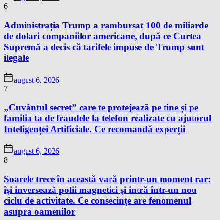
6
Administrația Trump a rambursat 100 de miliarde
de dolari companiilor americane, după ce Curtea
Supremă a decis că tarifele impuse de Trump sunt
ilegale
august 6, 2026
7
„Cuvântul secret” care te protejează pe tine și pe
familia ta de fraudele la telefon realizate cu ajutorul
Inteligenței Artificiale. Ce recomandă experții
august 6, 2026
8
Soarele trece în această vară printr-un moment rar:
își inversează polii magnetici și intră într-un nou
ciclu de activitate. Ce consecințe are fenomenul
asupra oamenilor