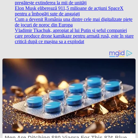
pregătește extinderea la mii de unități
Elon Musk eliberează 911,5 milioane de acțiuni SpaceX
pentru a îmbogăți sute de angajați
Cum a devenit România una dintre cele mai digitalizate piețe
de jocuri de noroc din Europa
Vladimir Tkachuk, apropiat al lui Putin și șeful companiei
care produce drone kamikaze pentru armată rusă, este în stare
critică după ce mașina sa a explodat