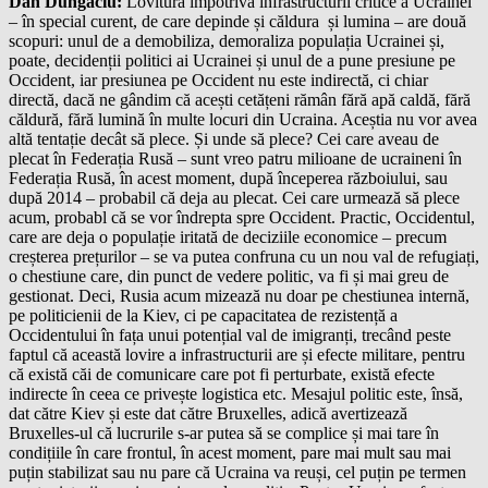
Dan Dungaciu:
Lovitura împotriva infrastructurii critice a Ucrainei
– în special curent, de care depinde și căldura și lumina – are două
scopuri: unul de a demobiliza, demoraliza populația Ucrainei și,
poate, decidenții politici ai Ucrainei și unul de a pune presiune pe
Occident, iar presiunea pe Occident nu este indirectă, ci chiar
directă, dacă ne gândim că acești cetățeni rămân fără apă caldă, fără
căldură, fără lumină în multe locuri din Ucraina. Aceștia nu vor avea
altă tentație decât să plece. Și unde să plece? Cei care aveau de
plecat în Federația Rusă – sunt vreo patru milioane de ucraineni în
Federația Rusă, în acest moment, după începerea războiului, sau
după 2014 – probabil că deja au plecat. Cei care urmează să plece
acum, probabl că se vor îndrepta spre Occident. Practic, Occidentul,
care are deja o populație iritată de deciziile economice – precum
creșterea prețurilor – se va putea confruna cu un nou val de refugiați,
o chestiune care, din punct de vedere politic, va fi și mai greu de
gestionat. Deci, Rusia acum mizează nu doar pe chestiunea internă,
pe politicienii de la Kiev, ci pe capacitatea de rezistență a
Occidentului în fața unui potențial val de imigranți, trecând peste
faptul că această lovire a infrastructurii are și efecte militare, pentru
că există căi de comunicare care pot fi perturbate, există efecte
indirecte în ceea ce privește logistica etc. Mesajul politic este, însă,
dat către Kiev și este dat către Bruxelles, adică avertizează
Bruxelles-ul că lucrurile s-ar putea să se complice și mai tare în
condițiile în care frontul, în acest moment, pare mai mult sau mai
puțin stabilizat sau nu pare că Ucraina va reuși, cel puțin pe termen