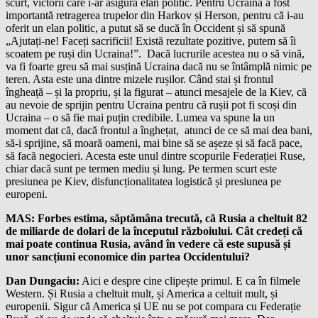
scurt, victorii care i-ar asigura elan politic. Pentru Ucraina a fost
importantă retragerea trupelor din Harkov și Herson, pentru că i-au
oferit un elan politic, a putut să se ducă în Occident și să spună
„Ajutați-ne! Faceți sacrificii! Există rezultate pozitive, putem să îi
scoatem pe ruși din Ucraina!”. Dacă lucrurile acestea nu o să vină,
va fi foarte greu să mai susțină Ucraina dacă nu se întâmplă nimic pe
teren. Asta este una dintre mizele rușilor. Când stai și frontul
îngheață – și la propriu, și la figurat – atunci mesajele de la Kiev, că
au nevoie de sprijin pentru Ucraina pentru că rușii pot fi scoși din
Ucraina – o să fie mai puțin credibile. Lumea va spune la un
moment dat că, dacă frontul a înghețat, atunci de ce să mai dea bani,
să-i sprijine, să moară oameni, mai bine să se așeze și să facă pace,
să facă negocieri. Acesta este unul dintre scopurile Federației Ruse,
chiar dacă sunt pe termen mediu și lung. Pe termen scurt este
presiunea pe Kiev, disfuncționalitatea logistică și presiunea pe
europeni.
MAS: Forbes estima, săptămâna trecută, că Rusia a cheltuit 82
de miliarde de dolari de la începutul războiului. Cât credeți că
mai poate continua Rusia, având în vedere că este supusă și
unor sancțiuni economice din partea Occidentului?
Dan Dungaciu:
Aici e despre cine clipește primul. E ca în filmele
Western. Și Rusia a cheltuit mult, și America a celtuit mult, și
europenii. Sigur că America și UE nu se pot compara cu Federație