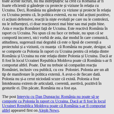
toate aceste lucruri, nu mă îndreptățesc să cred că România ar fi
foarte eficientă și gândește cu proiecte și viziune în relația cu
Ucraina. Deci, România nu gândește cu viziune și proiecte în relația
cu Ucraina pentru că, în politica externă, eu nu văd acțiuni pozitive,
ci acțiuni defensive, reacții la niște evoluții pe care nu le controlezi,
nu le influențezi, ci doar reacționezi mai bine sau mai puțin bine.
Asta e reacția României față de Ucraina. Este reactivă România în
raport cu Ucraina. Nu spun că nu face ce trebuie, nu spun că se
comportă incorect, nici vorbă de asta, dar modul în care comunică,
atitudinea, sugerează mai degrabă că este o lipsă de coerență a
proiectului și a viziunii, cu nuanța că România nu poate, desigur, să
se comporte ca Polonia în raport cu Ucraina pentru că relația dintre
România și Ucraina nu este relația dintre Polonia și Ucraina. Dacă ar
fi fost în locul Ucrainei Republica Moldova poate că România s-ar fi
comportat altfel. Poate. Dar nu trebuie să comparăm reacția
României, inclusiv cea publică, cu cea Poloniei. Polonia are un alt
tip de manifestare în politica externă. A avut-o de fiecare dată.
Polonia nu și-a cerut niciodată scuze că există. Polonia a fost
întotdeauna extrem de articulată, coerentă, asertivă, pozitivă în
gesturile ei. Din păcate, România nu a fost așa.
The post
Interviu cu Dan Dungaciu: România nu poate să se
comporte ca Polonia în raport cu Ucraina. Dacă ar fi fost în locul
Ucrainei Republica Moldova poate că România s-ar fi comportat
altfel
appeared first on
Aleph News
.