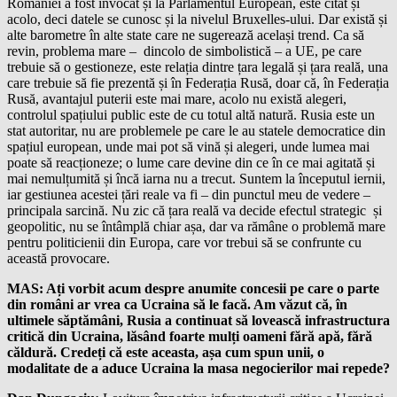
României a fost invocat și la Parlamentul European, este citat și
acolo, deci datele se cunosc și la nivelul Bruxelles-ului. Dar există și
alte barometre în alte state care ne sugerează același trend. Ca să
revin, problema mare – dincolo de simbolistică – a UE, pe care
trebuie să o gestioneze, este relația dintre țara legală și țara reală, una
care trebuie să fie prezentă și în Federația Rusă, doar că, în Federația
Rusă, avantajul puterii este mai mare, acolo nu există alegeri,
controlul spațiului public este de cu totul altă natură. Rusia este un
stat autoritar, nu are problemele pe care le au statele democratice din
spațiul european, unde mai pot să vină și alegeri, unde lumea mai
poate să reacționeze; o lume care devine din ce în ce mai agitată și
mai nemulțumită și încă iarna nu a trecut. Suntem la începutul iernii,
iar gestiunea acestei țări reale va fi – din punctul meu de vedere –
principala sarcină. Nu zic că țara reală va decide efectul strategic și
geopolitic, nu se întâmplă chiar așa, dar va rămâne o problemă mare
pentru politicienii din Europa, care vor trebui să se confrunte cu
această provocare.
MAS: Ați vorbit acum despre anumite concesii pe care o parte
din români ar vrea ca Ucraina să le facă. Am văzut că, în
ultimele săptămâni, Rusia a continuat să lovească infrastructura
critică din Ucraina, lăsând foarte mulți oameni fără apă, fără
căldură. Credeți că este aceasta, așa cum spun unii, o
modalitate de a aduce Ucraina la masa negocierilor mai repede?