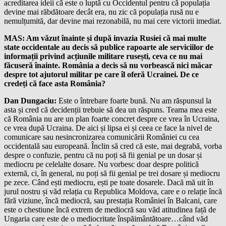
acreditarea ideii că este o luptă cu Occidentul pentru că populația
devine mai răbdătoare decât era, nu zic că populația rusă nu e
nemulțumită, dar devine mai rezonabilă, nu mai cere victorii imediat.
MAS: Am văzut înainte și după invazia Rusiei că mai multe
state occidentale au decis să publice rapoarte ale serviciilor de
informații privind acțiunile militare rusești, ceva ce nu mai
făcuseră înainte. România a decis să nu vorbească nici măcar
despre tot ajutorul militar pe care îl oferă Ucrainei. De ce
credeți că face asta România?
Dan Dungaciu:
Este o întrebare foarte bună. Nu am răspunsul la
asta și cred că decidenții trebuie să dea un răspuns. Teama mea este
că România nu are un plan foarte concret despre ce vrea în Ucraina,
ce vrea după Ucraina. De aici și lipsa ei și ceea ce face la nivel de
comunicare sau nesincronizarea comunicării României cu cea
occidentală sau europeană. Înclin să cred că este, mai degrabă, vorba
despre o confuzie, pentru că nu poți să fii genial pe un dosar și
mediocru pe celelalte dosare. Nu vorbesc doar despre politică
externă, ci, în general, nu poți să fii genial pe trei dosare și mediocru
pe zece. Când ești mediocru, ești pe toate dosarele. Dacă mă uit în
jurul nostru și văd relația cu Republica Moldova, care e o relație încă
fără viziune, încă mediocră, sau prestația României în Balcani, care
este o chestiune încă extrem de mediocră sau văd atitudinea față de
Ungaria care este de o mediocritate înspăimântătoare…când văd