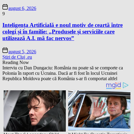
august 6, 2026
9
Inteligența Artificială e noul motiv de ceartă între
colegi și în familie: „Produsele și serviciile care
utilizează A.I. mă fac nervos”
august 5, 2026
Știri de Cluj .eu
Reading Now
Interviu cu Dan Dungaciu: România nu poate să se comporte ca
Polonia în raport cu Ucraina. Dacă ar fi fost în locul Ucrainei
Republica Moldova poate că România s-ar fi comportat altfel