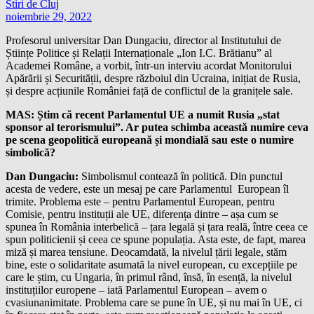
Stiri de Cluj
noiembrie 29, 2022
Profesorul universitar Dan Dungaciu, director al Institutului de
Științe Politice și Relații Internaționale „Ion I.C. Brătianu” al
Academei Române, a vorbit, într-un interviu acordat Monitorului
Apărării și Securității, despre războiul din Ucraina, inițiat de Rusia,
și despre acțiunile României față de conflictul de la granițele sale.
MAS: Știm că recent Parlamentul UE a numit Rusia „stat
sponsor al terorismului”. Ar putea schimba această numire ceva
pe scena geopolitică europeană și mondială sau este o numire
simbolică?
Dan Dungaciu:
Simbolismul contează în politică. Din punctul
acesta de vedere, este un mesaj pe care Parlamentul European îl
trimite. Problema este – pentru Parlamentul European, pentru
Comisie, pentru instituții ale UE, diferența dintre – așa cum se
spunea în România interbelică – țara legală și țara reală, între ceea ce
spun politicienii și ceea ce spune populația. Asta este, de fapt, marea
miză și marea tensiune. Deocamdată, la nivelul țării legale, stăm
bine, este o solidaritate asumată la nivel european, cu excepțiile pe
care le știm, cu Ungaria, în primul rând, însă, în esență, la nivelul
instituțiilor europene – iată Parlamentul European – avem o
cvasiunanimitate. Problema care se pune în UE, și nu mai în UE, ci