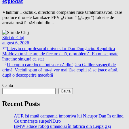
explodat
Vladimir Tkachuk, directorul companiei ruse Uraldronzavod, care
produce dronele kamikaze FPV „Ghoul” („Upyr”) folosite de
armata rusă în războiul din...
Stiri de Cluj
august 6, 2026
Navigare
Previous
Interviu cu profesorul universitar Dan Dungaciu: Republica
post:
Moldova în sine are, de fiecare dată, o problemă. Ea nu se poate
în
întreține singură ca stat
articole
Next
Un cuplu care locuia într-o casă din Țara Galilor suspecți de
post:
crimă. Vecinii spun că nu-și vor mai lăsa copiii să se joace afară,
după o descoperire macabră
Caută
Caută
Recent Posts
AUR își mută campania împotriva lui Nicușor Dan în online.
Ce urmărește suspeND.ro
BMW aduce roboți umanoizi în fabrica din Leipzig și