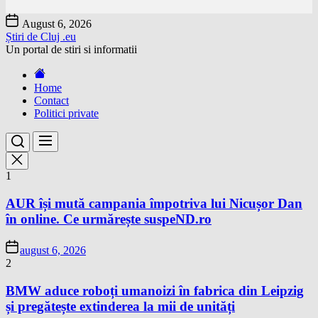
Skip
August 6, 2026
to
Știri de Cluj .eu
the
Un portal de stiri si informatii
content
Home
Contact
Politici private
1
AUR își mută campania împotriva lui Nicușor Dan
în online. Ce urmărește suspeND.ro
august 6, 2026
2
BMW aduce roboți umanoizi în fabrica din Leipzig
și pregătește extinderea la mii de unități