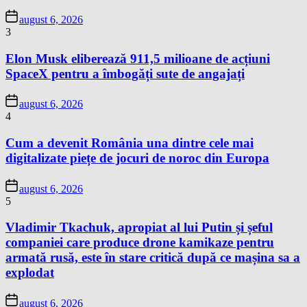
august 6, 2026
3
Elon Musk eliberează 911,5 milioane de acțiuni
SpaceX pentru a îmbogăți sute de angajați
august 6, 2026
4
Cum a devenit România una dintre cele mai
digitalizate piețe de jocuri de noroc din Europa
august 6, 2026
5
Vladimir Tkachuk, apropiat al lui Putin și șeful
companiei care produce drone kamikaze pentru
armată rusă, este în stare critică după ce mașina sa a
explodat
august 6, 2026