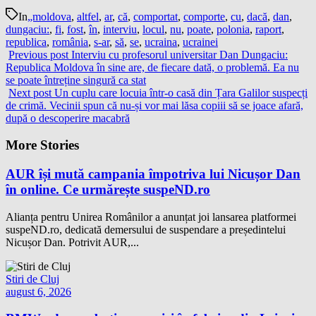
In
„moldova
,
altfel
,
ar
,
că
,
comportat
,
comporte
,
cu
,
dacă
,
dan
,
dungaciu:
,
fi
,
fost
,
în
,
interviu
,
locul
,
nu
,
poate
,
polonia
,
raport
,
republica
,
românia
,
s-ar
,
să
,
se
,
ucraina
,
ucrainei
Previous post
Interviu cu profesorul universitar Dan Dungaciu:
Republica Moldova în sine are, de fiecare dată, o problemă. Ea nu
se poate întreține singură ca stat
Next post
Un cuplu care locuia într-o casă din Țara Galilor suspecți
de crimă. Vecinii spun că nu-și vor mai lăsa copiii să se joace afară,
după o descoperire macabră
More Stories
AUR își mută campania împotriva lui Nicușor Dan
în online. Ce urmărește suspeND.ro
Alianța pentru Unirea Românilor a anunțat joi lansarea platformei
suspeND.ro, dedicată demersului de suspendare a președintelui
Nicușor Dan. Potrivit AUR,...
Stiri de Cluj
august 6, 2026